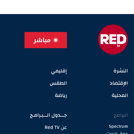
مباشر
النشرة
إقليمي
الإقتصاد
الطقس
المحلية
رياضة
البرامج
جـــدول الـــبـرامـج
Spectrum
عن Red TV
عمق الحدث