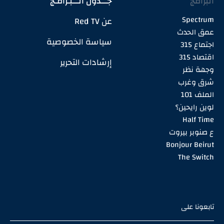
البرامج
جـــدول الـــبـرامـج
Spectrum
عن Red TV
عمق الحدث
سياسة الخصوصية
اجتماع 315
اقتصاد 315
إرشادات التحرير
وجهة نظر
شرق وغرب
الملف 101
لوين رايحين؟
Half Time
ع صنوبر بيروت
Bonjour Beirut
The Switch
تابعونا على