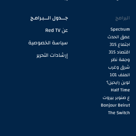
البرامج
جـــدول الـــبـرامـج
Spectrum
عن Red TV
عمق الحدث
سياسة الخصوصية
اجتماع 315
اقتصاد 315
إرشادات التحرير
وجهة نظر
شرق وغرب
الملف 101
لوين رايحين؟
Half Time
ع صنوبر بيروت
Bonjour Beirut
The Switch