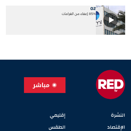
02
85% إعفاء من الغرامات
مباشر
النشرة
إقليمي
الإقتصاد
الطقس