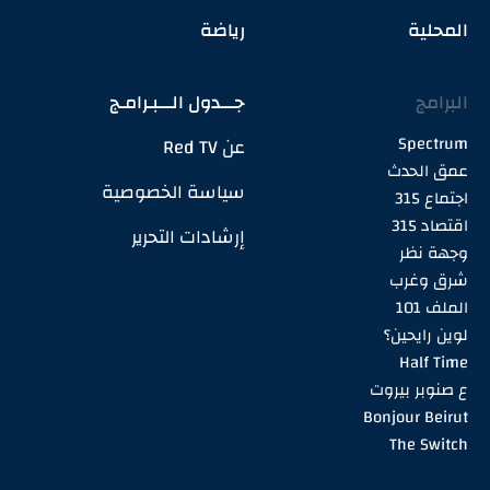
المحلية
رياضة
البرامج
جـــدول الـــبـرامـج
Spectrum
عن Red TV
عمق الحدث
سياسة الخصوصية
اجتماع 315
اقتصاد 315
إرشادات التحرير
وجهة نظر
شرق وغرب
الملف 101
لوين رايحين؟
Half Time
ع صنوبر بيروت
Bonjour Beirut
The Switch