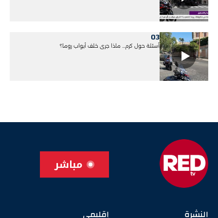
03
أسئلة حول كرم... ماذا جرى خلف أبواب روما؟
مباشر
النشرة
إقليمي