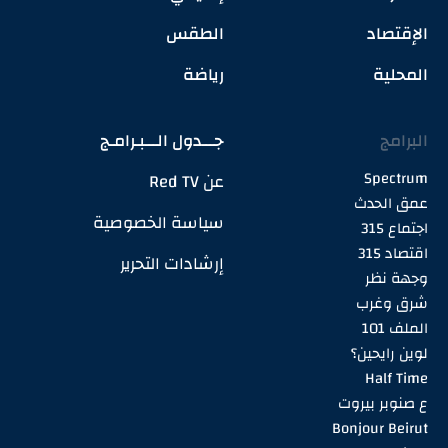
الإقتصاد
الطقس
المحلية
رياضة
البرامج
جـــدول الـــبـرامـج
Spectrum
عن Red TV
عمق الحدث
سياسة الخصوصية
اجتماع 315
اقتصاد 315
إرشادات التحرير
وجهة نظر
شرق وغرب
الملف 101
لوين رايحين؟
Half Time
ع صنوبر بيروت
Bonjour Beirut