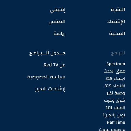
النشرة
إقليمي
الإقتصاد
الطقس
المحلية
رياضة
البرامج
جـــدول الـــبـرامـج
Spectrum
عن Red TV
عمق الحدث
سياسة الخصوصية
اجتماع 315
اقتصاد 315
إرشادات التحرير
وجهة نظر
شرق وغرب
الملف 101
لوين رايحين؟
Half Time
ع صنوبر بيروت