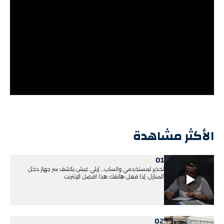
الأكثر مشاهدة
01
تحذير لمستخدمي واتساب... إيلي غبش يكشف سر جهاز دخل
المنازل: إذا فعل هاتفك هذا افصِل الإنترنت
02