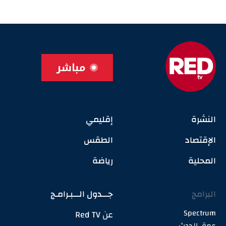
مباشر
النشرة
إقليمي
الإقتصاد
الطقس
المحلية
رياضة
البرامج
جـــدول الـــبـرامـج
Spectrum
عن Red TV
عمق الحدث