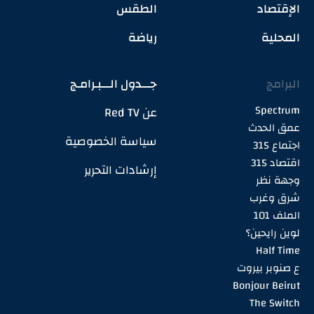
الإقتصاد
الطقس
المحلية
رياضة
البرامج
جـــدول الـــبـرامـج
Spectrum
عن Red TV
عمق الحدث
سياسة الخصوصية
اجتماع 315
اقتصاد 315
إرشادات التحرير
وجهة نظر
شرق وغرب
الملف 101
لوين رايحين؟
Half Time
ع صنوبر بيروت
Bonjour Beirut
The Switch