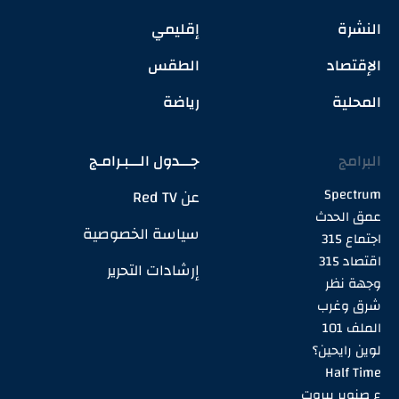
النشرة
إقليمي
الإقتصاد
الطقس
المحلية
رياضة
البرامج
جـــدول الـــبـرامـج
Spectrum
عن Red TV
عمق الحدث
سياسة الخصوصية
اجتماع 315
اقتصاد 315
إرشادات التحرير
وجهة نظر
شرق وغرب
الملف 101
لوين رايحين؟
Half Time
ع صنوبر بيروت