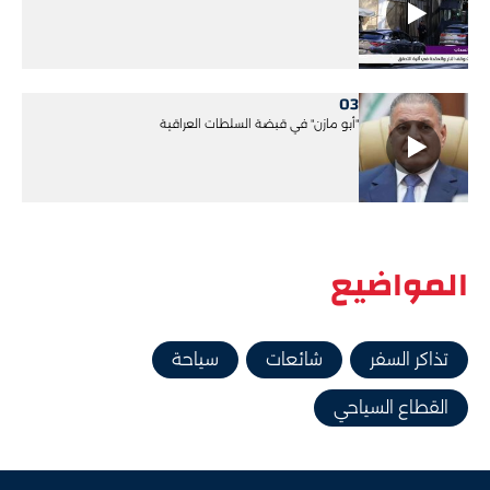
03
"أبو مازن" في قبضة السلطات العراقية
المواضيع
تذاكر السفر
شائعات
سياحة
القطاع السياحي