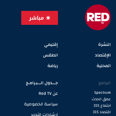
مباشر
النشرة
إقليمي
الإقتصاد
الطقس
المحلية
رياضة
البرامج
جـــدول الـــبـرامـج
Spectrum
عن Red TV
عمق الحدث
سياسة الخصوصية
اجتماع 315
اقتصاد 315
إرشادات التحرير