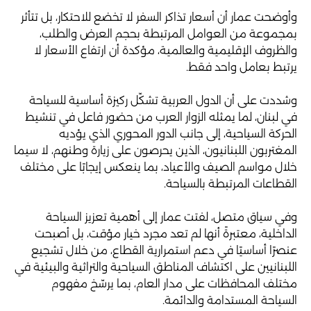
وأوضحت عمار أن أسعار تذاكر السفر لا تخضع للاحتكار، بل تتأثر
بمجموعة من العوامل المرتبطة بحجم العرض والطلب،
والظروف الإقليمية والعالمية، مؤكدة أن ارتفاع الأسعار لا
يرتبط بعامل واحد فقط.
وشددت على أن الدول العربية تشكّل ركيزة أساسية للسياحة
في لبنان، لما يمثله الزوار العرب من حضور فاعل في تنشيط
الحركة السياحية، إلى جانب الدور المحوري الذي يؤديه
المغتربون اللبنانيون، الذين يحرصون على زيارة وطنهم، لا سيما
خلال مواسم الصيف والأعياد، بما ينعكس إيجابًا على مختلف
القطاعات المرتبطة بالسياحة.
وفي سياق متصل، لفتت عمار إلى أهمية تعزيز السياحة
الداخلية، معتبرةً أنها لم تعد مجرد خيار مؤقت، بل أصبحت
عنصرًا أساسيًا في دعم استمرارية القطاع، من خلال تشجيع
اللبنانيين على اكتشاف المناطق السياحية والتراثية والبيئية في
مختلف المحافظات على مدار العام، بما يرسّخ مفهوم
السياحة المستدامة والدائمة.