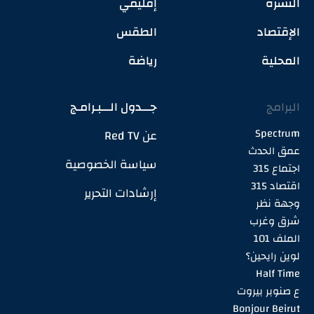
النشرة
إقليمي
الإقتصاد
الطقس
المحلية
رياضة
البرامج
جـــدول الـــبـرامـج
Spectrum
عن Red TV
عمق الحدث
سياسة الخصوصية
اجتماع 315
اقتصاد 315
إرشادات التحرير
وجهة نظر
شرق وغرب
الملف 101
لوين رايحين؟
Half Time
ع صنوبر بيروت
Bonjour Beirut