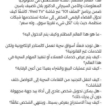
هذا "العالم المظلم"، فتحه المتخصص في تكنولوجيا
المعلومات والأمن السيبراني الدكتور بلال ناصيف ياسين
ضمن برنامج "الملف 101" عبر شاشة "Red TV"، كاشفًا كيف
تحوّل الفضاء الرقمي المخفي إلى ساحة تستخدمها شبكات
منظمة، حيث بات "لكل شيء تقريبًا سوق... وله سعر".
• ما هو هذا العالم المظلم وكيف يتم الدخول اليه؟
• هل توجد فعلًا أسواق سرية تعمل كالمتاجر الإلكترونية ولكن
للخدمات غير القانونية؟
• كيف يتم عرض خدمات العملاء أو تنفيذ المهام السرية في
هذا العالم؟
• كيف تتم عمليات البيع والشراء بعيدًا عن أعين الرقابة؟
• كيف انتقل التجنيد من اللقاءات السرية إلى التواصل خلف
الشاشات؟
• هل يمكن تحويل شخص عادي إلى أداة بيد جهة مجهولة
دون أن يدرك ذلك؟
• كيف يبدأ الاستدراج بعرض بسيط... وينتهي الشخص عالقًا؟