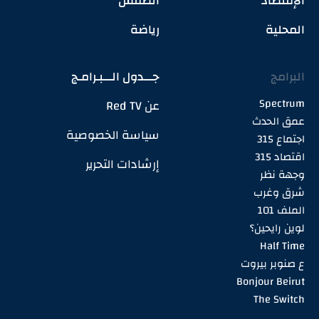
الإقتصاد
الطقس
المحلية
رياضة
البرامج
جـــدول الـــبـرامـج
Spectrum
عن Red TV
عمق الحدث
سياسة الخصوصية
اجتماع 315
اقتصاد 315
إرشادات التحرير
وجهة نظر
شرق وغرب
الملف 101
لوين رايحين؟
Half Time
ع صنوبر بيروت
Bonjour Beirut
The Switch