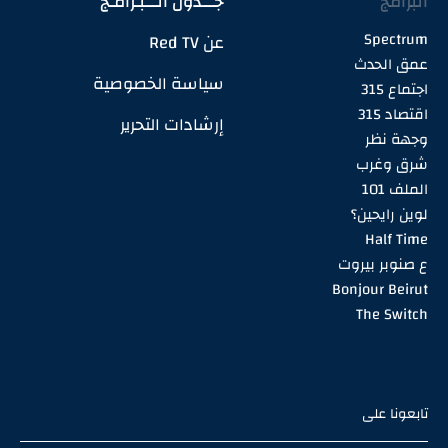
البرامج
جـــدول الـــبـرامـج
Spectrum
عن Red TV
عمق الحدث
سياسة الخصوصية
اجتماع 315
اقتصاد 315
إرشادات التحرير
وجهة نظر
شرق وغرب
الملف 101
لوين رايحين؟
Half Time
ع صنوبر بيروت
Bonjour Beirut
The Switch
تابعونا على