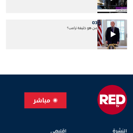
03
من هو خليفة ترامب؟
مباشر
النشرة
إقليمي