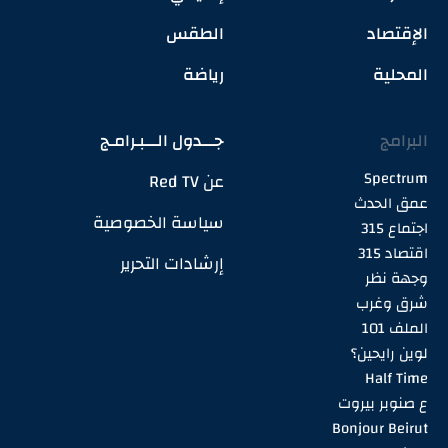
الإقتصاد
الطقس
المحلية
رياضة
البرامج
جـــدول الـــبـرامـج
Spectrum
عن Red TV
عمق الحدث
سياسة الخصوصية
اجتماع 315
اقتصاد 315
إرشادات التحرير
وجهة نظر
شرق وغرب
الملف 101
لوين رايحين؟
Half Time
ع صنوبر بيروت
Bonjour Beirut