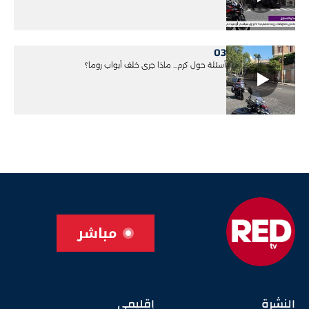
03
أسئلة حول كرم... ماذا جرى خلف أبواب روما؟
مباشر
النشرة
إقليمي