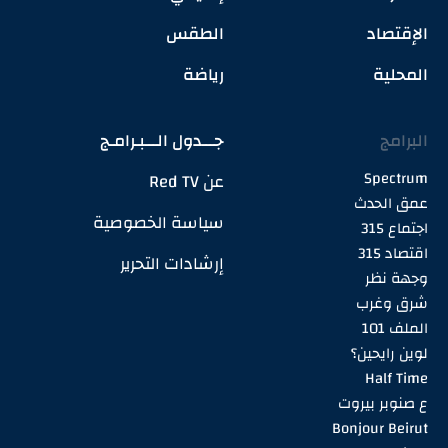
الإقتصاد
الطقس
المحلية
رياضة
البرامج
جـــدول الـــبـرامـج
Spectrum
عن Red TV
عمق الحدث
سياسة الخصوصية
اجتماع 315
اقتصاد 315
إرشادات التحرير
وجهة نظر
شرق وغرب
الملف 101
لوين رايحين؟
Half Time
ع صنوبر بيروت
Bonjour Beirut