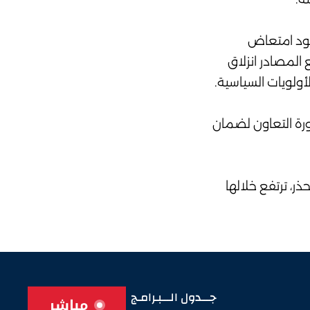
 وجود امتعاض
المصادر انزلاق
أولويات السياسية.
رة التعاون لضمان
، ترتفع خلالها
جـــدول الـــبـرامـج
مباشر