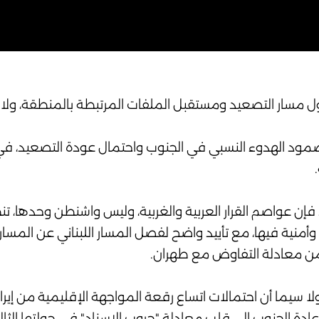
حول مسار التصعيد ومستقبل الملفات المرتبطة بالمنطقة، ولا س
ل صمود الهدوء النسبي في الجنوب واحتمال عودة التصعيد،
ن عواصم القرار العربية والغربية، وليس واشنطن وحدها، تنظ
منية فيها، مع تأييد واضح لفصل المسار اللبناني عن المسار الإ
زأ من معادلة التفاوض مع طهران.
ا سيما أن احتمالات اتساع رقعة المواجهة الإقليمية من إير
وإعادة الجنوب إلى قلب معادلة "حروب الإسناد" في جولتها الثالث