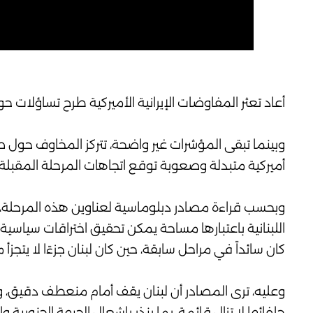
أعاد تعثر المفاوضات الإيرانية الأميركية طرح تساؤلات 
وبينما تبقى المؤشرات غير واضحة، تتركز المخاوف حو
أميركية متبدلة وصعوبة توقع اتجاهات المرحلة المقبلة.
وبحسب قراءة مصادر دبلوماسية لعناوين هذه المرحلة، فإ
اللبنانية باعتبارها مساحة يمكن تحقيق اختراقات سياسية وأ
كان سائداً في مراحل سابقة، حين كان لبنان جزءًا لا يتج
وعليه، ترى المصادر أن لبنان يقف أمام منعطف دقيق، ول
حلفائها لا تزال قائمة، بما ينذر بإشعال الجبهة الجنوبية 