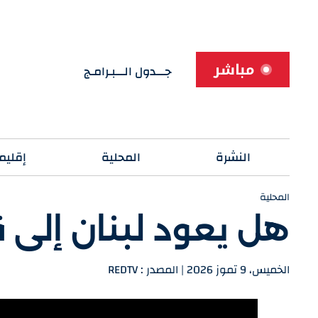
مباشر
جـــدول الـــبـرامـج
النشرة
المحلية
إقليم
المحلية
هل يعود لبنان إلى 
الخميس، 9 تموز 2026 | المصدر : REDTV