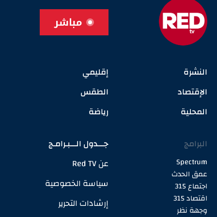
مباشر
النشرة
إقليمي
الإقتصاد
الطقس
المحلية
رياضة
البرامج
جـــدول الـــبـرامـج
Spectrum
عن Red TV
عمق الحدث
سياسة الخصوصية
اجتماع 315
اقتصاد 315
إرشادات التحرير
وجهة نظر