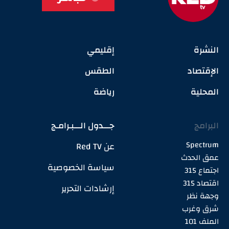
النشرة
إقليمي
الإقتصاد
الطقس
المحلية
رياضة
البرامج
جـــدول الـــبـرامـج
Spectrum
عن Red TV
عمق الحدث
سياسة الخصوصية
اجتماع 315
اقتصاد 315
إرشادات التحرير
وجهة نظر
شرق وغرب
الملف 101