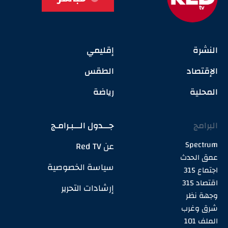
النشرة
إقليمي
الإقتصاد
الطقس
المحلية
رياضة
البرامج
جـــدول الـــبـرامـج
Spectrum
عن Red TV
عمق الحدث
سياسة الخصوصية
اجتماع 315
اقتصاد 315
إرشادات التحرير
وجهة نظر
شرق وغرب
الملف 101