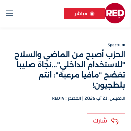
مباشر
Spectrum
الحزب أصبح من الماضي والسلاح
"للاستخدام الداخلي"...نجاة صليبا
تفضح "مافيا مرعبة": انتم
بلطجيون!
الخميس، 21 آب 2025 | المصدر : REDTV
شارك