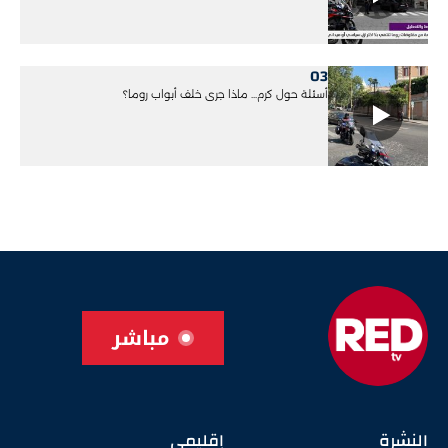
03
أسئلة حول كرم... ماذا جرى خلف أبواب روما؟
مباشر
النشرة
إقليمي