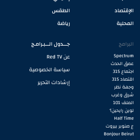
الإقتصاد
الطقس
المحلية
رياضة
البرامج
جـــدول الـــبـرامـج
Spectrum
عن Red TV
عمق الحدث
سياسة الخصوصية
اجتماع 315
اقتصاد 315
إرشادات التحرير
وجهة نظر
شرق وغرب
الملف 101
لوين رايحين؟
Half Time
ع صنوبر بيروت
Bonjour Beirut