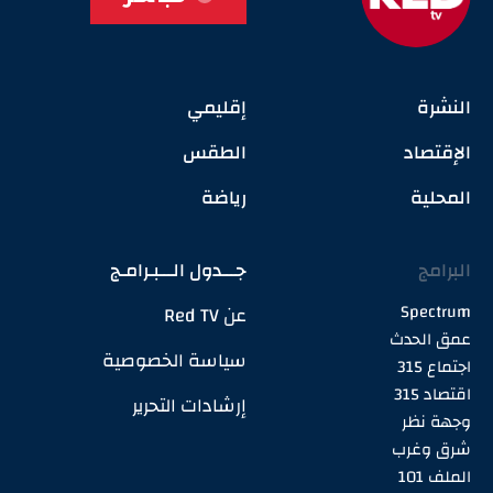
النشرة
إقليمي
الإقتصاد
الطقس
المحلية
رياضة
البرامج
جـــدول الـــبـرامـج
Spectrum
عن Red TV
عمق الحدث
سياسة الخصوصية
اجتماع 315
اقتصاد 315
إرشادات التحرير
وجهة نظر
شرق وغرب
الملف 101