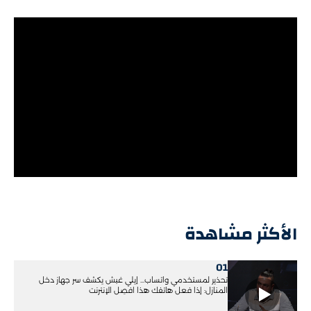
الأكثر مشاهدة
01
تحذير لمستخدمي واتساب... إيلي غبش يكشف سر جهاز دخل
المنازل: إذا فعل هاتفك هذا افصِل الإنترنت