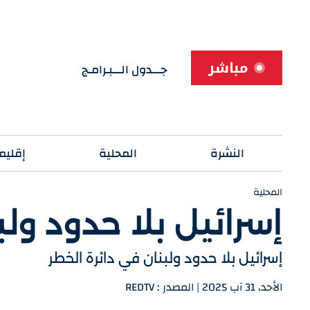
مباشر
جـــدول الـــبـرامـج
النشرة
المحلية
إقليم
المحلية
إسرائيل بلا حدود ولب
إسرائيل بلا حدود ولبنان في دائرة الخطر
الأحد، 31 آب 2025 | المصدر : REDTV