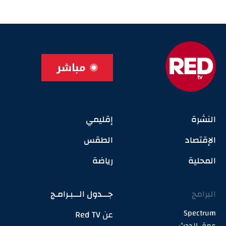
مباشر
النشرة
إقليمي
الإقتصاد
الطقس
المحلية
رياضة
البرامج
جـــدول الـــبـرامـج
Spectrum
عن Red TV
عمق الحدث