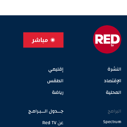
مباشر
النشرة
إقليمي
الإقتصاد
الطقس
المحلية
رياضة
البرامج
جـــدول الـــبـرامـج
Spectrum
عن Red TV