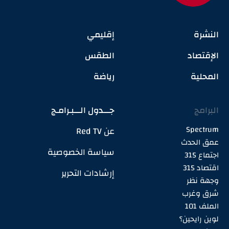
النشرة
إقليمي
الإقتصاد
الطقس
المحلية
رياضة
البرامج
جـــدول الـــبـرامـج
Spectrum
عن Red TV
عمق الحدث
سياسة الخصوصية
اجتماع 315
اقتصاد 315
إرشادات التحرير
وجهة نظر
شرق وغرب
الملف 101
لوين رايحين؟