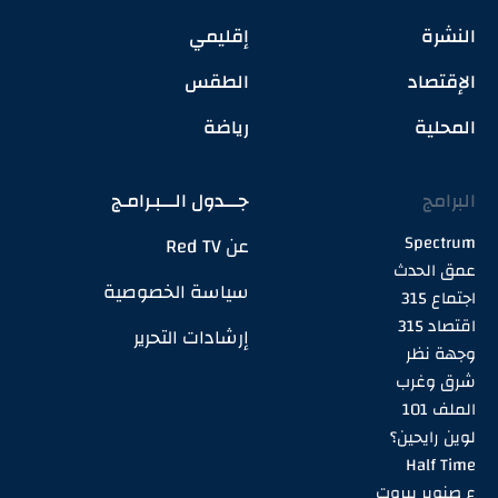
النشرة
إقليمي
الإقتصاد
الطقس
المحلية
رياضة
البرامج
جـــدول الـــبـرامـج
Spectrum
عن Red TV
عمق الحدث
سياسة الخصوصية
اجتماع 315
اقتصاد 315
إرشادات التحرير
وجهة نظر
شرق وغرب
الملف 101
لوين رايحين؟
Half Time
ع صنوبر بيروت