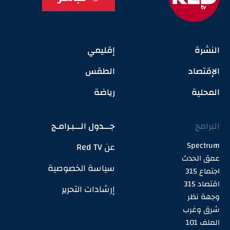
النشرة
إقليمي
الإقتصاد
الطقس
المحلية
رياضة
البرامج
جـــدول الـــبـرامـج
Spectrum
عن Red TV
عمق الحدث
سياسة الخصوصية
اجتماع 315
اقتصاد 315
إرشادات التحرير
وجهة نظر
شرق وغرب
الملف 101