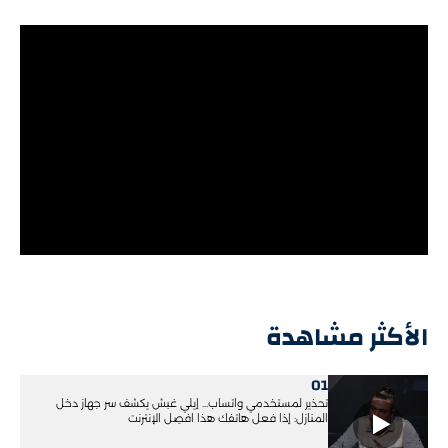
الأكثر مشاهدة
01
تحذير لمستخدمي واتساب... إيلي غبش يكشف سر جهاز دخل
المنازل: إذا فعل هاتفك هذا افصِل الإنترنت