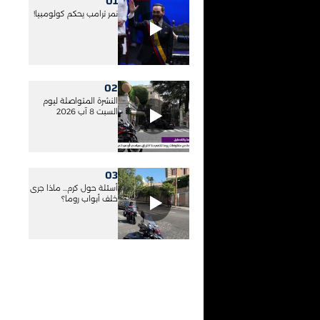
01
نمر ترامب يحكم كولومبيا!
02
النشرة المتواصلة ليوم
السبت 8 آب 2026
03
أسئلة حول كرم... ماذا جرى
خلف أبواب روما؟