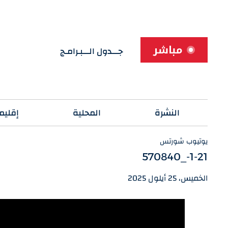
مباشر
جـــدول الـــبـرامـج
النشرة
المحلية
إقليم
يوتيوب شورتس
1-21-_570840
الخميس، 25 أيلول 2025