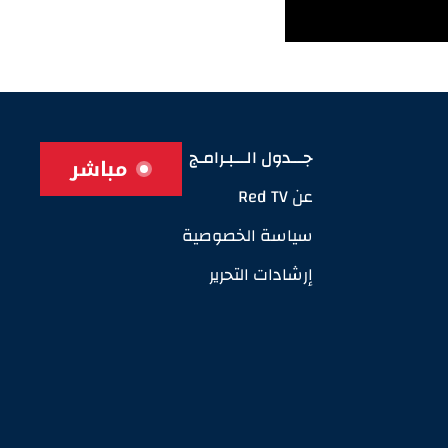
جـــدول الـــبـرامـج
مباشر
عن Red TV
سياسة الخصوصية
إرشادات التحرير