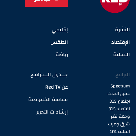
النشرة
إقليمي
الإقتصاد
الطقس
المحلية
رياضة
البرامج
جـــدول الـــبـرامـج
Spectrum
عن Red TV
عمق الحدث
سياسة الخصوصية
اجتماع 315
اقتصاد 315
إرشادات التحرير
وجهة نظر
شرق وغرب
الملف 101