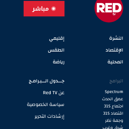
مباشر
النشرة
إقليمي
الإقتصاد
الطقس
المحلية
رياضة
البرامج
جـــدول الـــبـرامـج
Spectrum
عن Red TV
عمق الحدث
سياسة الخصوصية
اجتماع 315
اقتصاد 315
إرشادات التحرير
وجهة نظر
شرق وغرب