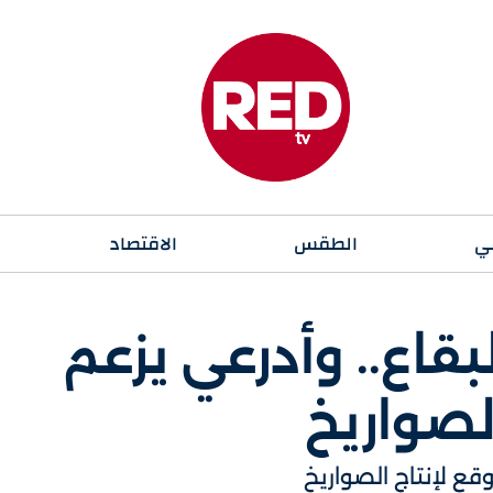
ي
الطقس
الاقتصاد
قاع.. وأدرعي يزعم
لصواريخ
عٍ لإنتاج الصواريخ