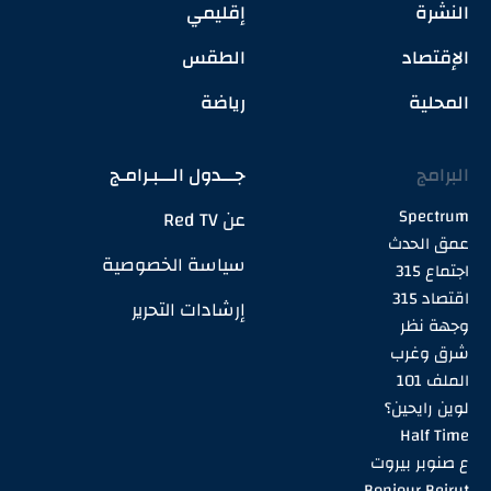
النشرة
إقليمي
الإقتصاد
الطقس
المحلية
رياضة
البرامج
جـــدول الـــبـرامـج
Spectrum
عن Red TV
عمق الحدث
سياسة الخصوصية
اجتماع 315
اقتصاد 315
إرشادات التحرير
وجهة نظر
شرق وغرب
الملف 101
لوين رايحين؟
Half Time
ع صنوبر بيروت
Bonjour Beirut