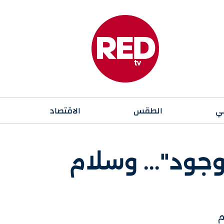
ي
الطقس
الاقتصاد
جود"... وسلام
م