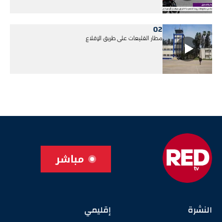
02
مطار القليعات على طريق الإقلاع
مباشر
النشرة
إقليمي