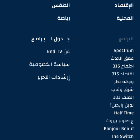
الإقتصاد
الطقس
المحلية
رياضة
البرامج
جـــدول الـــبـرامـج
Spectrum
عن Red TV
عمق الحدث
سياسة الخصوصية
اجتماع 315
اقتصاد 315
إرشادات التحرير
وجهة نظر
شرق وغرب
الملف 101
لوين رايحين؟
Half Time
ع صنوبر بيروت
Bonjour Beirut
The Switch