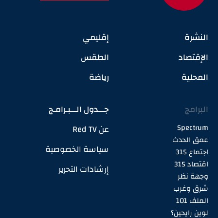
النشرة
إقليمي
الإقتصاد
الطقس
المحلية
رياضة
البرامج
جـــدول الـــبـرامـج
Spectrum
عن Red TV
عمق الحدث
سياسة الخصوصية
اجتماع 315
اقتصاد 315
إرشادات التحرير
وجهة نظر
شرق وغرب
الملف 101
لوين رايحين؟