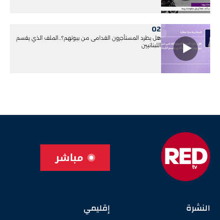
02
هل يطرد المستأجرون القدامى من بيوتهم؟...الملف الذي يقسم
اللبنانيين
مباشر
النشرة
إقليمي