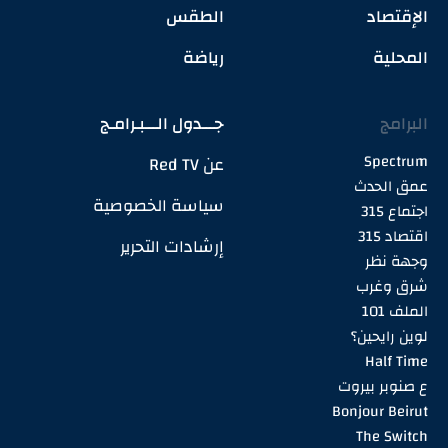
الإقتصاد
الطقس
المحلية
رياضة
البرامج
جـــدول الـــبـرامـج
Spectrum
عن Red TV
عمق الحدث
سياسة الخصوصية
اجتماع 315
اقتصاد 315
إرشادات التحرير
وجهة نظر
شرق وغرب
الملف 101
لوين رايحين؟
Half Time
ع صنوبر بيروت
Bonjour Beirut
The Switch