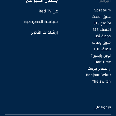
البرامج
جـــدول الـــبـرامـج
Spectrum
عن Red TV
عمق الحدث
سياسة الخصوصية
اجتماع 315
اقتصاد 315
إرشادات التحرير
وجهة نظر
شرق وغرب
الملف 101
لوين رايحين؟
Half Time
ع صنوبر بيروت
Bonjour Beirut
The Switch
تابعونا على