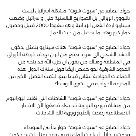
جواد الصايغ عبر "سبوت شوت": مشكلة اسرائيل ليست
بالنووي الإيراني بل الصواريخ البالستية حتى واسرائيل وضعت
سيناريو لردة الفعل الإيرانية وهو سقوط 2000 قتيل وحصول
دمار كبير وهذا ما يحصل من حيث الدمار
جواد الصايغ عبر "سبوت شوت": هناك سيناريو يتمثل بدخول
الحشد الشعبي الى سوريا بدفع من ايران بهدف خربطة الأوراق
في المنطقة وهناك من يقول ان حزب الله قد يتجه من
الحدود الشرقية نحو حمص ايضًا فهل ستترك الدول هذه
الجماعات الجهادية تتقاتل فيما بينها لتكتب الفصل الأخير من
المحرقة الجهادية في الشرق الاوسط؟
جواد الصايغ عبر "سبوت شوت": الشاحنات التي نقلت اليورانيوم
من منشأة فوردو النووية قد يعاد قصفها لأن الاقمار
الاصطناعية رصدت بالطبع وجهة تلك الشاحنات
جواد الصايغ عبر "سبوت شوت": حوار بدأ بين السويداء
ودمشق خلال الساعات الماضية بين وفد يمثل الشيخ حكمت