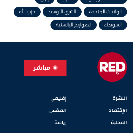
الولايات المتحدة
الشرق الأوسط
حزب الله
السويداء
الصواريخ البالستية
مباشر
النشرة
إقليمي
الإقتصاد
الطقس
المحلية
رياضة