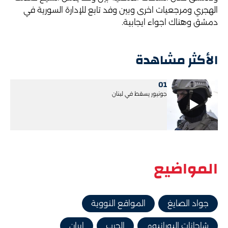
الهجري ومرجعيات اخرى وبين وفد تابع للإدارة السورية في
دمشق وهناك اجواء ايجابية.
الأكثر مشاهدة
01
جونيور يسقط في لبنان
المواضيع
جواد الصايغ
المواقع النووية
شاحانات اليورانيوم
الحرب
إيران