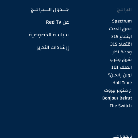
البرامج
جـــدول الـــبـرامـج
Spectrum
عن Red TV
عمق الحدث
سياسة الخصوصية
اجتماع 315
اقتصاد 315
إرشادات التحرير
وجهة نظر
شرق وغرب
الملف 101
لوين رايحين؟
Half Time
ع صنوبر بيروت
Bonjour Beirut
The Switch
تابعونا على