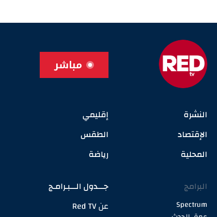
مباشر
النشرة
إقليمي
الإقتصاد
الطقس
المحلية
رياضة
البرامج
جـــدول الـــبـرامـج
Spectrum
عن Red TV
عمق الحدث