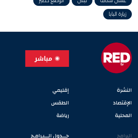
غسان سكاف
لبنان
الوضع خطير
زيارة البابا
مباشر
النشرة
إقليمي
الإقتصاد
الطقس
المحلية
رياضة
البرامج
جـــدول الـــبـرامـج