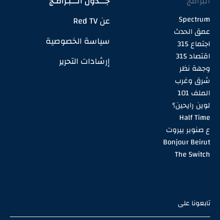
البرامج
جـــدول الـــبـرامـج
Spectrum
عن Red TV
عمق الحدث
سياسة الخصوصية
اجتماع 315
اقتصاد 315
إرشادات التحرير
وجهة نظر
شرق وغرب
الملف 101
لوين رايحين؟
Half Time
ع صنوبر بيروت
Bonjour Beirut
The Switch
تابعونا على