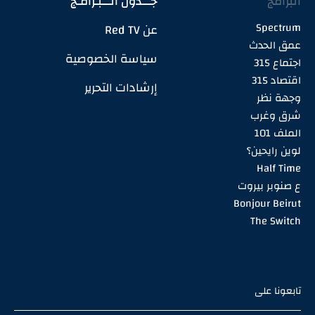
البرامج
جـــدول الـــبـرامـج
Spectrum
عن Red TV
عمق الحدث
سياسة الخصوصية
اجتماع 315
اقتصاد 315
إرشادات التحرير
وجهة نظر
شرق وغرب
الملف 101
لوين رايحين؟
Half Time
ع صنوبر بيروت
Bonjour Beirut
The Switch
تابعونا على