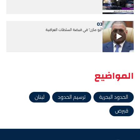
03
"أبو مازن" في قبضة السلطات العراقية
المواضيع
الحدود البحرية
ترسيم الحدود
لبنان
قبرص