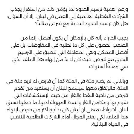
ورغم اهمية ترسيم الحدود لما يؤمّن ذلك من استقرار يجذب
الشركات النفطية العالمية إلى العمل في لبنان.. إلا أن السؤال:
هل كان ترسيم الحدود البحرية مع قبرص مثالياً؟
يجيب الخبراء بأنه كان بالإمكان أن يكون أفضل، إنما من
الصعب الحصول على كل ما نطلبه في المفاوضات، بل على
أفضل الممكن، وهي المعادلة التي تنطبق على الترسيم
البحري مع قبرص، حيث كان لا بدّ من إنهاء هذا الملف الذي
بقي معلقاً لسنوات.
وبالتالي، لم يخسر مئة في المئة كما أن قبرص لم تربح مئة في
المئة، فالإتفاق معها سيسمح للبنان أن يستفيد من تقدم
قبرص من ناحية النفط والغاز، من حيث الإستكشافات التي
تقوم بها ومكامن الغاز والنفط المهولة لديها، ما جعلها تسبق
لبنان بأشواط، بمعنى أن لبنان كان بحاجةٍ أكثر من قبرص لإنهاء
هذا الملف، لكي يفتح المجال أمام الشركات العالمية للتنقيب
في المياه اللبنانية.