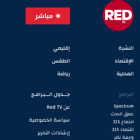
مباشر
النشرة
إقليمي
الإقتصاد
الطقس
المحلية
رياضة
البرامج
جـــدول الـــبـرامـج
Spectrum
عن Red TV
عمق الحدث
سياسة الخصوصية
اجتماع 315
اقتصاد 315
إرشادات التحرير
وجهة نظر