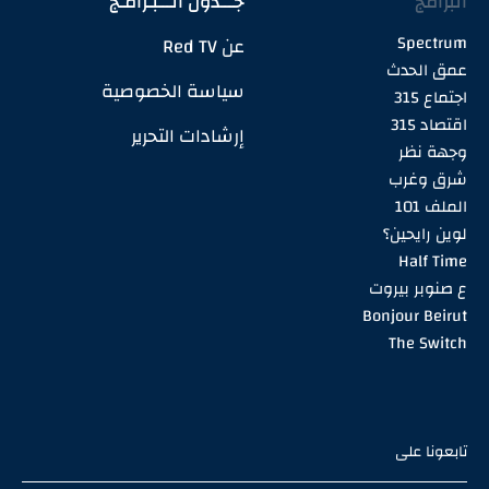
البرامج
جـــدول الـــبـرامـج
Spectrum
عن Red TV
عمق الحدث
سياسة الخصوصية
اجتماع 315
اقتصاد 315
إرشادات التحرير
وجهة نظر
شرق وغرب
الملف 101
لوين رايحين؟
Half Time
ع صنوبر بيروت
Bonjour Beirut
The Switch
تابعونا على