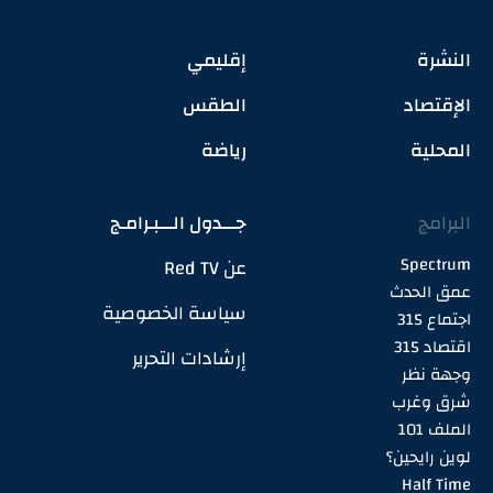
النشرة
إقليمي
الإقتصاد
الطقس
المحلية
رياضة
البرامج
جـــدول الـــبـرامـج
Spectrum
عن Red TV
عمق الحدث
سياسة الخصوصية
اجتماع 315
اقتصاد 315
إرشادات التحرير
وجهة نظر
شرق وغرب
الملف 101
لوين رايحين؟
Half Time