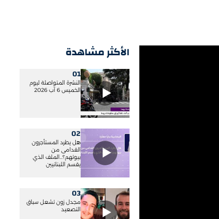
الأكثر مشاهدة
01
النشرة المتواصلة ليوم
الخميس 6 آب 2026
02
هل يطرد المستأجرون
القدامى من
بيوتهم؟...الملف الذي
يقسم اللبنانيين
03
مجدل زون تشعل سباق
التصعيد