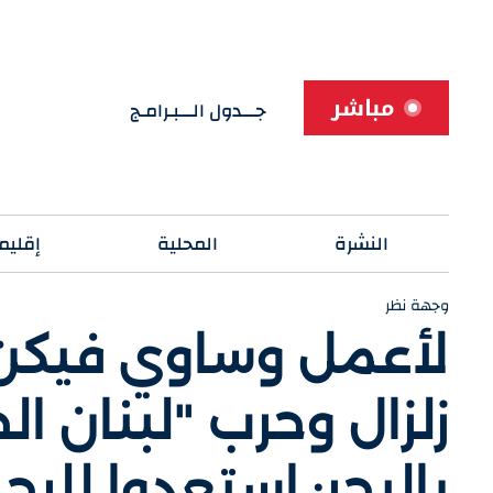
مباشر
جـــدول الـــبـرامـج
النشرة
المحلية
إقليم
وجهة نظر
لأعمل وساوي فيكن-
زلزال وحرب "لبنان ا
بالبحر: استعدوا للرح