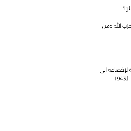
وا"!
حزب الله ومن
ة لإخضاعه الى
1!