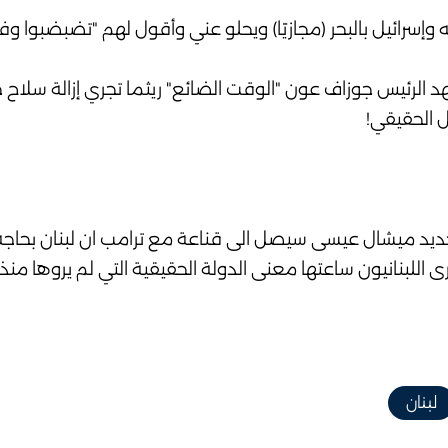
وإسرائيل بالبحر (مجازيًا) ويحلو عني وأقول لهم "تضبضبوا وفل
 الرئيس جوزاف عون "الوقت الضائع" ريثما تجري إزالة سلاح 
 الحقيقي!
الجديد ميشال عيسى سيصل الى قناعة مع ترامب ان لبنان بحاج
لبنانيون ساعتها معنى الدولة الحقيقية التي لم يروها منذ الـ943
لبنان