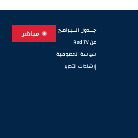
جـــدول الـــبـرامـج
مباشر
عن Red TV
سياسة الخصوصية
إرشادات التحرير