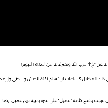
ا" حزب الله وتصرفاته من الـ1982 لليوم!
واذا تصدى الجيش اللبناني لإسرائيل وأوقع قتلى فمعنى ذلك انه خلال 3 ساعات لن تسلم ثكنة للجيش 
 ويجب وضع كلمة "عميل" على قبره ونبيه بري عميل ايضًا!