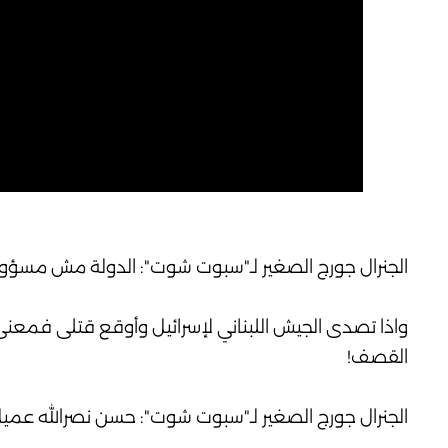
الجنرال جورج الصغير لـ"سبوت شوت": الدولة مش مسؤولة عن "خ*
القصف!
الجنرال جورج الصغير لـ"سبوت شوت": حسن نصرالله عميل