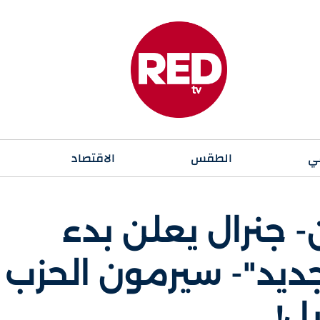
ي
الطقس
الاقتصاد
 جنرال يعلن بدء
لجديد"- سيرمون الحزب
يل!