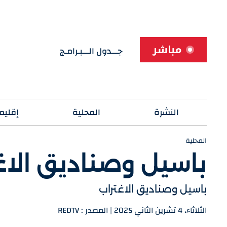
مباشر
جـــدول الـــبـرامـج
النشرة
المحلية
إقليم
المحلية
باسيل وصناديق الاغ
باسيل وصناديق الاغتراب
الثلاثاء، 4 تشرين الثاني 2025 | المصدر : REDTV