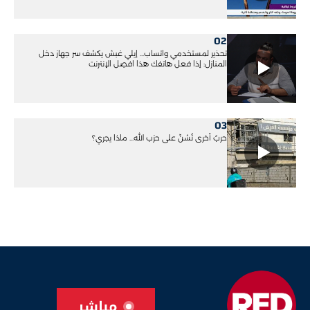
02
تحذير لمستخدمي واتساب... إيلي غبش يكشف سر جهاز دخل
المنازل: إذا فعل هاتفك هذا افصِل الإنترنت
03
حربٌ أخرى تُشنّ على حزب الله... ماذا يجري؟
مباشر