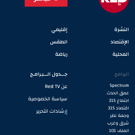
النشرة
إقليمي
الإقتصاد
الطقس
المحلية
رياضة
البرامج
جـــدول الـــبـرامـج
Spectrum
عن Red TV
عمق الحدث
سياسة الخصوصية
اجتماع 315
اقتصاد 315
إرشادات التحرير
وجهة نظر
شرق وغرب
الملف 101