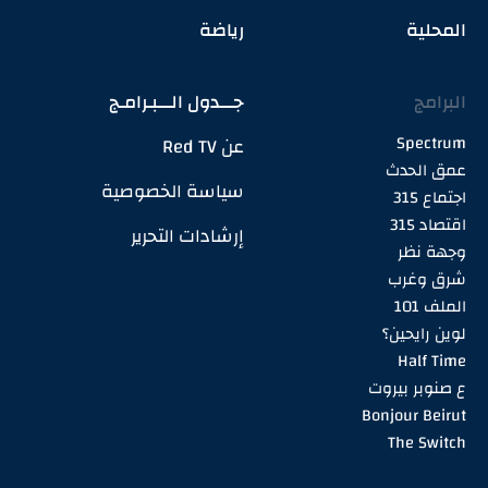
المحلية
رياضة
البرامج
جـــدول الـــبـرامـج
Spectrum
عن Red TV
عمق الحدث
سياسة الخصوصية
اجتماع 315
اقتصاد 315
إرشادات التحرير
وجهة نظر
شرق وغرب
الملف 101
لوين رايحين؟
Half Time
ع صنوبر بيروت
Bonjour Beirut
The Switch